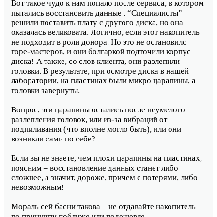
Вот такое чудо к нам попало после сервиса, в котором
пытались восстановить данные . “Специалисты”
решили поставить плату с другого диска, но она
оказалась великовата. Логично, если этот накопитель
не подходит в роли донора. Но это не остановило
горе-мастеров, и они болгаркой подточили корпус
диска! А также, со слов клиента, они разлепили
головки. В результате, при осмотре диска в нашей
лаборатории, на пластинах были микро царапины, а
головки завернуты.
Вопрос, эти царапины остались после неумелого
разлепления головок, или из-за вибраций от
подпиливания (что вполне могло быть), или они
возникли сами по себе?
Если вы не знаете, чем плохи царапины на пластинах,
поясним – восстановление данных станет либо
сложнее, а значит, дороже, причем с потерями, либо –
невозможным!
Мораль сей басни такова – не отдавайте накопитель
по принципу поближе или подешевле.