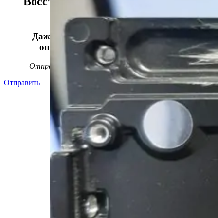
Восстанавливаем данные в 98%
случаев!
Даже, если носитель информации не
определяется, стучит или пищит.
Отправьте заявку на
бесплатную
диагностику
Отправить