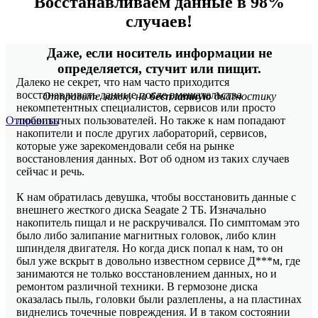
Восстанавливаем данные в 98%
случаев!
Даже, если носитель информации не
определяется, стучит или пищит.
Далеко не секрет, что нам часто приходится
восстанавливать данные после вмешательства
Отправьте заявку на
бесплатную
диагностику
некомпетентных специалистов, сервисов или просто
Отправить
любопытных пользователей. Но также к нам попадают
накопители и после других лабораторий, сервисов,
которые уже зарекомендовали себя на рынке
восстановления данных. Вот об одном из таких случаев
сейчас и речь.
К нам обратилась девушка, чтобы восстановить данные с
внешнего жесткого диска Seagate 2 ТБ. Изначально
накопитель пищал и не раскручивался. По симптомам это
было либо залипание магнитных головок, либо клин
шпинделя двигателя. Но когда диск попал к нам, то он
был уже вскрыт в довольно известном сервисе Д***м, где
занимаются не только восстановлением данных, но и
ремонтом различной техники. В гермозоне диска
оказалась пыль, головки были разлеплены, а на пластинах
виднелись точечные повреждения. И в таком состоянии