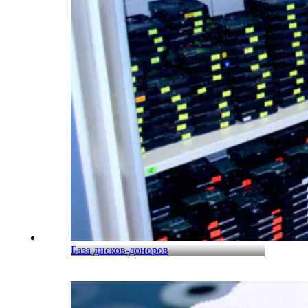
База дисков-доноров