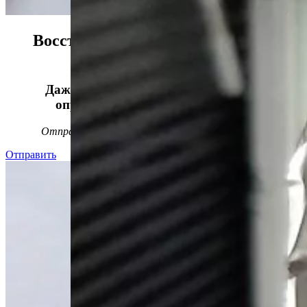
Восстанавливаем данные в 98%
случаев!
Даже, если носитель информации не
определяется, стучит или пищит.
Отправьте заявку на
бесплатную
диагностику
Отправить