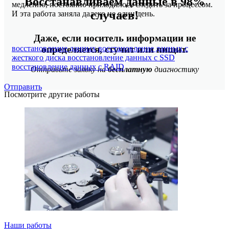
Восстанавливаем данные в 98%
медленно, постоянно приходилось следить за процессом.
случаев!
И эта работа заняла далеко не один день.
Даже, если носитель информации не
восстановление данных
восстановление данных с
определяется, стучит или пищит.
жесткого диска
восстановление данных с SSD
восстановление данных с RAID
Отправьте заявку на
бесплатную
диагностику
Отправить
Посмотрите другие работы
Наши работы