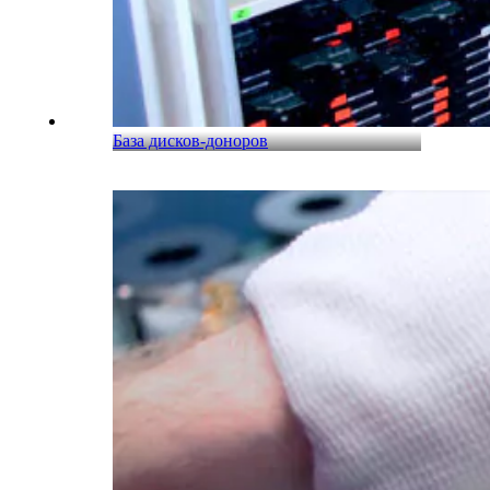
База дисков-доноров