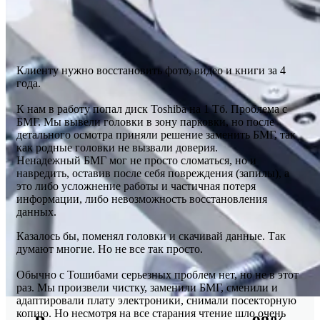
Клиенту нужно восстановить фото, видео и книги за 4
года.
К нам в работу попал диск Toshiba на 1 Тб. Проблема с
БМГ. Мы вывели головки в зону парковки, но после
детального осмотра приняли решение заменить БМГ, так
как родные головки не вызвали доверия.
Ненадежный БМГ мог не просто сломаться, но и
навредить, оставив после себя повреждения (запилы), а
это либо усложнение работы и частичная потеря
информации, либо невозможность восстановления
данных.
Казалось бы, поменял головки и скачивай данные. Так
думают многие. Но не все так просто.
Обычно с Тошибами серьезных проблем нет, но не в этот
раз. Мы произвели чистку, заменили БМГ, сменили и
адаптировали плату электроники, снимали посекторную
копию. Но несмотря на все старания чтение шло очень